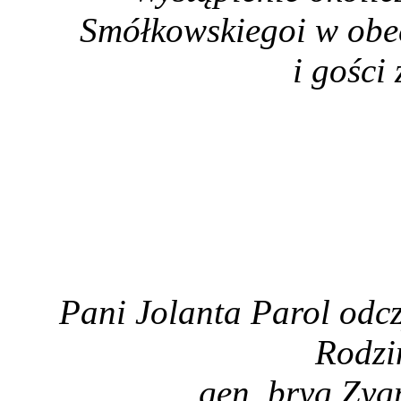
Smółkowskiegoi w obec
i gości
Pani Jolanta Parol odcz
Rodzi
gen. bryg Zyg