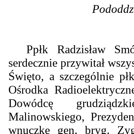
Pododdzi
Ppłk Radzisław Smółk
serdecznie przywitał wszy
Święto, a szczególnie pł
Ośrodka Radioelektryczne
Dowódcę grudziądzk
Malinowskiego, Prezydent
wnuczkę gen. bryg. Zyg