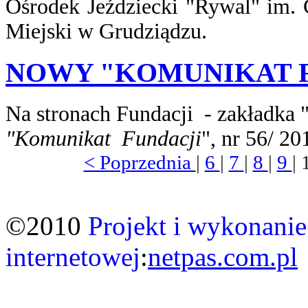
Ośrodek Jeździecki "Rywal" im. 
Miejski w Grudziądzu.
NOWY "KOMUNIKAT FUN
Na stronach Fundacji - zakładka
"Komunikat Fundacji
", nr 56/ 201
< Poprzednia
|
6
|
7
|
8
|
9
| 
©2010
Projekt i wykonanie
internetowej
:
netpas.com.pl