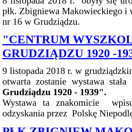
8 listopada 2018 r. obyły się u
płk. Zbigniewa Makowieckiego i 
nr 16 w Grudziądzu.
"CENTRUM WYSZKOL
GRUDZIĄDZU 1920 -19
9 listopada 2018 r. w grudziądz
otwarta zostanie wystawa stała
Grudziądzu 1920 - 1939".
Wystawa ta znakomicie wpisuj
odzyskania przez Polskę Niepodle
PŁK ZBIGNIEW MAK